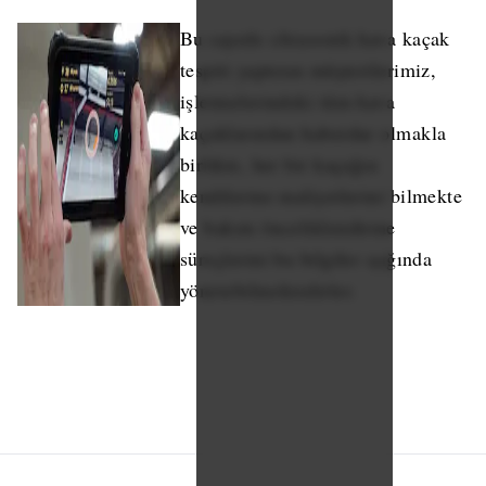
Bu sayede ultrasonik hava kaçak
tespiti yaptıran müşterilerimiz,
işletmelerindeki tüm hava
kaçaklarından haberdar olmakla
birlikte, her bir kaçağın
kendilerine maliyetlerini bilmekte
ve bakım önceliklendirme
süreçlerini bu bilgiler ışığında
yönetebilmektedirler.