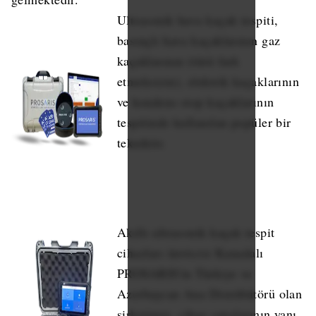
Ultrasonik hava kaçak tespiti,
basınçlı hava kaçaklarının gaz
kaçaklarının (türü fark
etmeksizin), elektrik kaçaklarının
ve kondens-stop kaçaklarının
tespitinde kullanılan popüler bir
tekniktir.
Akıllı ultrasonik kaçak tespit
cihazları üreticisi Kanadalı
PROSARIS'in Türkiye ve
Azerbaycan Ana Distribütörü olan
şirketimiz, cihaz satışlarının yanı