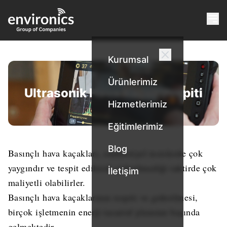
Kurumsal
Ürünlerimiz
Ultrasonik Hava Kaçak Tespiti
Hizmetlerimiz
Eğitimlerimiz
Blog
Basınçlı hava kaçakları, endüstriyel tesislerde çok
yaygındır ve tespit edilerek giderilmediği taktirde çok
İletişim
maliyetli olabilirler.
Basınçlı hava kaçaklarının tespiti ve giderilmesi,
birçok işletmenin enerji tasarruf planının başında
gelmektedir.