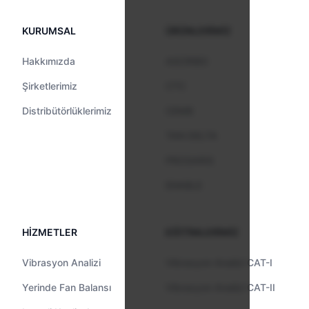
KURUMSAL
ÜRÜNLERİMİZ
Hakkımızda
ASCRIBO
Şirketlerimiz
CTC
Distribütörlüklerimiz
CEMB
TAN DELTA
PROSARIS
ENABLE
HİZMETLER
EĞİTİMLERİMİZ
Vibrasyon Analizi
Vibrasyon Analizi CAT-I
Yerinde Fan Balansı
Vibrasyon Analizi CAT-II