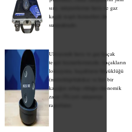
sıra, müşterilerine hava ve gaz
kaçak tespit hizmetleri de
sunmaktadır.
Ultrasonik hava ve gaz kaçak
tespit hizmetlerimizde; kaçakların
lokasyonu, kaçakların büyüklüğü
(metreküp/dakika) ve her bir
kaçağın sebep olduğu ekonomik
zarar (TL/yıl) müşteriye
raporlanır.